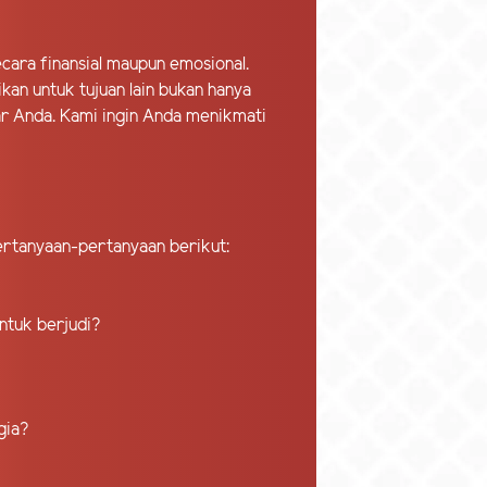
cara finansial maupun emosional.
an untuk tujuan lain bukan hanya
tar Anda. Kami ingin Anda menikmati
ertanyaan-pertanyaan berikut:
ntuk berjudi?
gia?