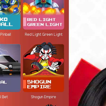
 Pinball
Red Light Green Light
al Bet
Shogun Empire