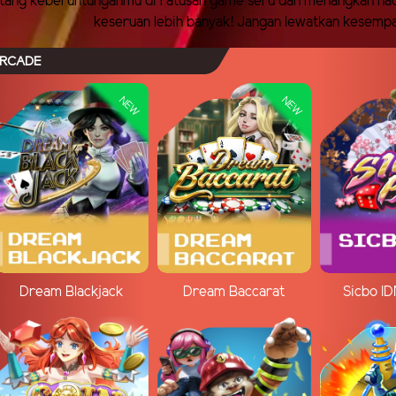
tang keberuntunganmu di ratusan game seru dan menangkan hadia
keseruan lebih banyak! Jangan lewatkan kesempat
RCADE
NEW
NEW
Dream Blackjack
Dream Baccarat
Sicbo I