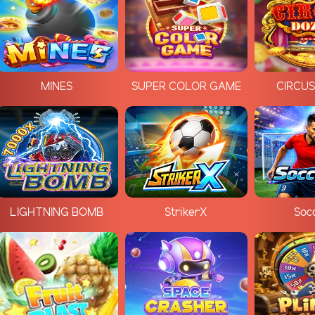
MINES
SUPER COLOR GAME
CIRCU
LIGHTNING BOMB
StrikerX
Soc