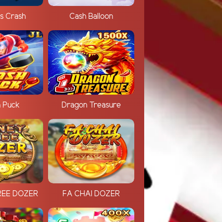
ss Crash
Cash Balloon
h Puck
Dragon Treasure
REE DOZER
FA CHAI DOZER