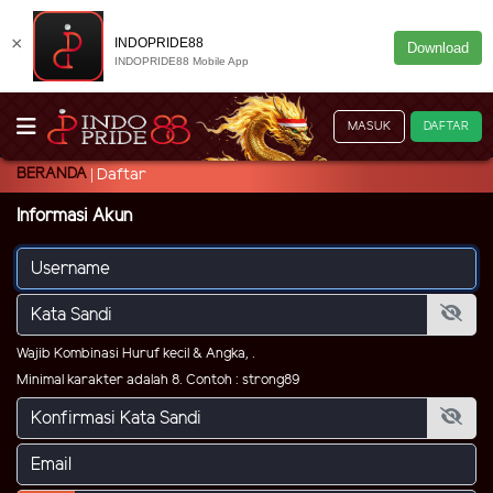
×
INDOPRIDE88
Download
INDOPRIDE88 Mobile App
MASUK
DAFTAR
BERANDA
Daftar
Informasi Akun
Wajib Kombinasi Huruf kecil & Angka, .
Minimal karakter adalah 8. Contoh : strong89