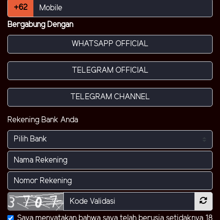
+62
Bergabung Dengan
WHATSAPP OFFICIAL
TELEGRAM OFFICIAL
TELEGRAM CHANNEL
Rekening Bank Anda
Saya menyatakan bahwa saya telah berusia setidaknya 18