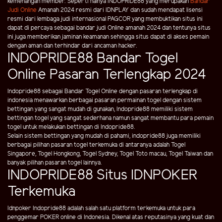
kemenangan member. Seperti halnya INDOPRIDE88 yang merupakan
Bandar
Judi Online
Amanah 2024 resmi dari IDNPLAY dan sudah mendapat lisensi
resmi dari lembaga judi internasional PAGCOR yang membuktikan situs ini
dapat di percaya sebagai bandar judi Online amanah 2024 dan tentunya situs
ini juga memberikan jaminan keamanan sehingga situs dapat di akses pemain
dengan aman dan terhindar dari ancaman hacker.
INDOPRIDE88 Bandar Togel
Online Pasaran Terlengkap 2024
Indopride88 sebagai Bandar Togel Online dengan pasaran terlengkap di
indonesia menawarkan berbagai pasaran permainan togel dengan sistem
bettingan yang sangat mudah di gunakan, Indopride88 memiliki sistem
bettingan togel yang sangat sederhana namun sangat membantu para pemain
togel untuk melakukan bettingan di Indopride88.
Selain sistem bettingan yang mudah di pahami, indopride88 juga memiliki
berbagai pilihan pasaran togel terkemuka di antaranya adalah Togel
Singapore, Togel Hongkong, Togel Sydney, Togel Toto macau, Togel Taiwan dan
banyak pilihan pasaran togel lainnya.
INDOPRIDE88 Situs IDNPOKER
Terkemuka
Idnpoker Indopride88 adalah salah satu platform terkemuka untuk para
penggemar POKER online di Indonesia. Dikenal atas reputasinya yang kuat dan