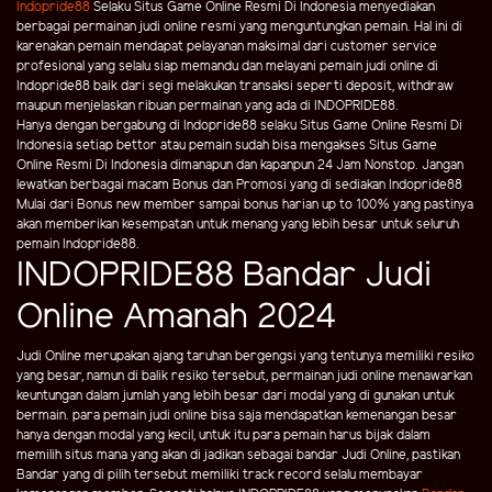
Indopride88
Selaku Situs Game Online Resmi Di Indonesia menyediakan
berbagai permainan judi online resmi yang menguntungkan pemain. Hal ini di
karenakan pemain mendapat pelayanan maksimal dari customer service
profesional yang selalu siap memandu dan melayani pemain judi online di
Indopride88 baik dari segi melakukan transaksi seperti deposit, withdraw
maupun menjelaskan ribuan permainan yang ada di INDOPRIDE88.
Hanya dengan bergabung di Indopride88 selaku Situs Game Online Resmi Di
Indonesia setiap bettor atau pemain sudah bisa mengakses Situs Game
Online Resmi Di Indonesia dimanapun dan kapanpun 24 Jam Nonstop. Jangan
lewatkan berbagai macam Bonus dan Promosi yang di sediakan Indopride88
Mulai dari Bonus new member sampai bonus harian up to 100% yang pastinya
akan memberikan kesempatan untuk menang yang lebih besar untuk seluruh
pemain Indopride88.
INDOPRIDE88 Bandar Judi
Online Amanah 2024
Judi Online merupakan ajang taruhan bergengsi yang tentunya memiliki resiko
yang besar, namun di balik resiko tersebut, permainan judi online menawarkan
keuntungan dalam jumlah yang lebih besar dari modal yang di gunakan untuk
bermain. para pemain judi online bisa saja mendapatkan kemenangan besar
hanya dengan modal yang kecil, untuk itu para pemain harus bijak dalam
memilih situs mana yang akan di jadikan sebagai bandar Judi Online, pastikan
Bandar yang di pilih tersebut memiliki track record selalu membayar