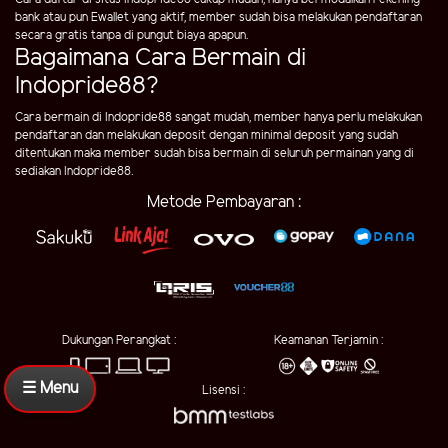
bank atau pun Ewallet yang aktif, member sudah bisa melakukan pendaftaran
secara gratis tanpa di pungut biaya apapun.
Bagaimana Cara Bermain di
Indopride88?
Cara bermain di Indopride88 sangat mudah, member hanya perlu melakukan
pendaftaran dan melakukan deposit dengan minimal deposit yang sudah
ditentukan maka member sudah bisa bermain di seluruh permainan yang di
sediakan Indopride88.
Metode Pembayaran :
Dukungan Perangkat :
Keamanan Terjamin :
☰ Menu
Lisensi :