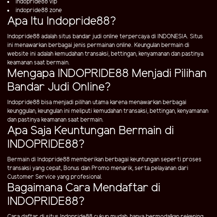
indopride88 vip
indopride88 zone
Apa Itu Indopride88?
Indopride88 adalah situs bandar judi online terpercaya di INDONESIA. Situs
ini menawarkan berbagai jenis permainan online. Keungulan bermain di
website ini adalah kemudahan transaksi, bettingan, kenyamanan dan pastinya
keamanan saat bermain.
Mengapa INDOPRIDE88 Menjadi Pilihan
Bandar Judi Online?
Indopride88 bisa menjadi pilihan utama karena menawarkan berbagai
keunggulan, keungulan ini meliputi kemudahan transaksi, bettingan, kenyamanan
dan pastinya keamanan saat bermain.
Apa Saja Keuntungan Bermain di
INDOPRIDE88?
Bermain di Indopride88 memberikan berbagai keuntungan seperti proses
transaksi yang cepat, Bonus dan Promo menarik, serta pelayanan dari
Customer Service yang profesional.
Bagaimana Cara Mendaftar di
INDOPRIDE88?
Cara daftar di situs Indopride88 cukup mudah, hanya bermodalkan rekening